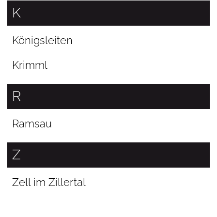
K
Königsleiten
Krimml
R
Ramsau
Z
Zell im Zillertal