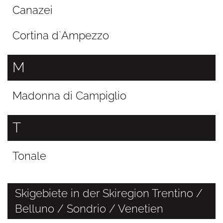
Canazei
Cortina d`Ampezzo
M
Madonna di Campiglio
T
Tonale
Skigebiete in der Skiregion Trentino /
Belluno / Sondrio / Venetien