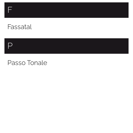
F
Fassatal
P
Passo Tonale