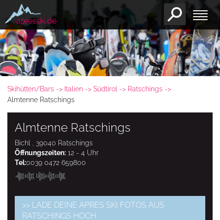
Skihütten/Bars
Italien
Südtirol
Ratschings
Almtenne Ratschings
Almtenne Ratschings
Bichl , 39040 Ratschings
Öffnungszeiten:
12 - 4 Uhr
Tel:
0039 0472 659800
nicht bewertet
>> LADE DEINE APRES SKI FOTOS AUS
RATSCHINGS HOCH.