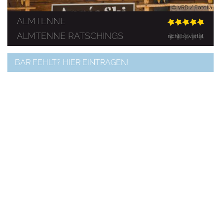
© VRD / Fotolia
ALMTENNE
ALMTENNE RATSCHINGS
nicht bewertet
BAR FEHLT? HIER EINTRAGEN!