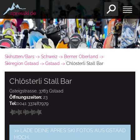
Skihütten/Bars
Schweiz
Berner Oberland
Skiregion Gstaad
Gstaad
Chlösterli Stall Bar
Chlösterli Stall Bar
Gsteigstrasse, 3783 Gstaad
Öffnungszeiten:
23
Tel:
0041 337487979
nicht bewertet
>> LADE DEINE APRES SKI FOTOS AUS GSTAAD
HOCH.