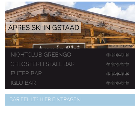
APRES SKI IN GSTAAD
© VRD / Fotolia
NIGHTCLUB GREENGO
nicht bewertet
CHLÖSTERLI STALL BAR
nicht bewertet
EUTER BAR
nicht bewertet
IGLU BAR
nicht bewertet
BAR FEHLT? HIER EINTRAGEN!