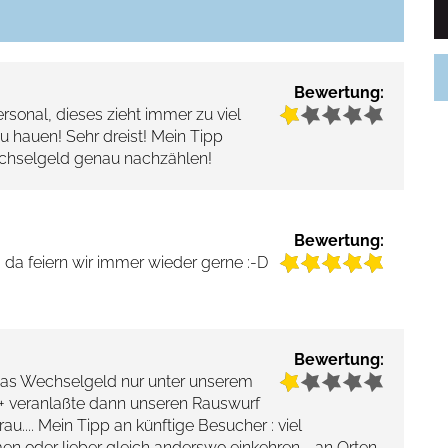
Bewertung:
sonal, dieses zieht immer zu viel
u hauen! Sehr dreist! Mein Tipp
chselgeld genau nachzählen!
Bewertung:
 da feiern wir immer wieder gerne :-D
Bewertung:
 das Wechselgeld nur unter unserem
 + veranlaßte dann unseren Rauswurf
frau.... Mein Tipp an künftige Besucher : viel
 oder lieber gleich anderswo einkehren - an Orten,