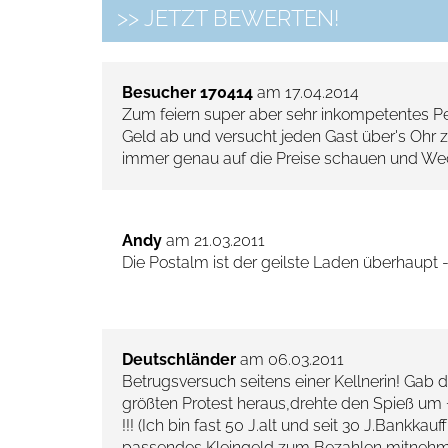
>> JETZT BEWERTEN!
Besucher 170414
am 17.04.2014
Zum feiern super aber sehr inkompetentes Per
Geld ab und versucht jeden Gast über's Ohr z
immer genau auf die Preise schauen und We
Andy
am 21.03.2011
Die Postalm ist der geilste Laden überhaupt -
Deutschländer
am 06.03.2011
Betrugsversuch seitens einer Kellnerin! Gab
größten Protest heraus,drehte den Spieß um
!!! (Ich bin fast 50 J.alt und seit 30 J.Bankkauf
passendes Kleingeld zum Bezahlen mitnehmen