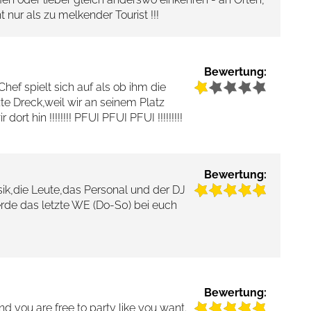
 nur als zu melkender Tourist !!!
Bewertung:
Chef spielt sich auf als ob ihm die
zte Dreck,weil wir an seinem Platz
rt hin !!!!!!!! PFUI PFUI PFUI !!!!!!!!!
Bewertung:
ik,die Leute,das Personal und der DJ
werde das letzte WE (Do-S0) bei euch
Bewertung:
d you are free to party like you want.