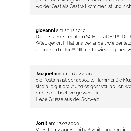
wo der Gast als Gast willkommen ist und nicht
giovanni
am 29.12.2010
Die Postalm ist echt ein SCH.... LADEN !!! Der 
Wlelt gehört !! Hat uns behandelt wie der let
getrunken hatten!!! NIE mehr wieder gehen wir do
Jacqueline
am 16.02.2010
die Postalm ist der absolute Hammer.Die Mus
sind alle gut drauf und es geht voll ab. Ich 
nicht so schnell vergessen :-))
Liebe Grüsse aus der Schweiz
Jorrit
am 17.02.2009
Verry homy apres-ski bar! whit good music an