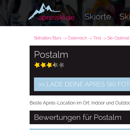
Skiorte
Sk
Skihütten/Bars
Österreich
Tirol
Ski-Optimal
Postalm
>> LADE DEINE APRES SKI F
Beste Aprés-Location im Ort. Indoor und Outdoor
Bewertungen für Postalm