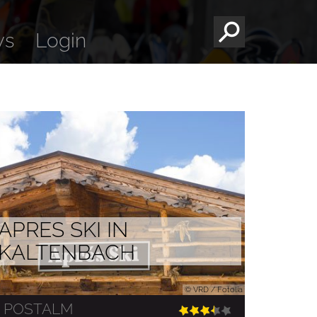
ws
Login
APRES SKI IN
KALTENBACH
© VRD / Fotolia
POSTALM