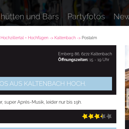
ihütten und Bars
Partyfotos
Ne
 Hochzillertal + Hochfügen
Kaltenbach
Postalm
Emberg 86, 6272 Kaltenbach
Öffnungszeiten:
15 - 19 Uhr
OTOS AUS KALTENBACH HOCH.
, super Aprés-Musik, leider nur bis 19h.