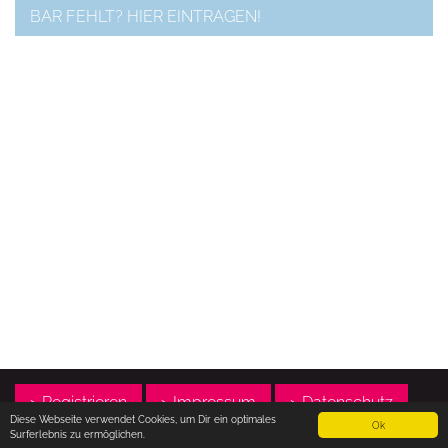
BAR FEHLT? HIER EINTRAGEN!
> Registrieren
> Impressum
> Datenschutz
Diese Webseite verwendet Cookies, um Dir ein optimales
Ok
Surferlebnis zu ermöglichen.