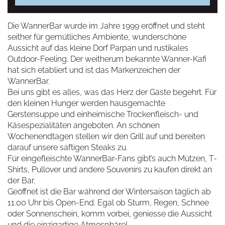
Die WannerBar wurde im Jahre 1999 eröffnet und steht
seither für gemütliches Ambiente, wunderschöne
Aussicht auf das kleine Dorf Parpan und rustikales
Outdoor-Feeling. Der weitherum bekannte Wanner-Kafi
hat sich etabliert und ist das Markenzeichen der
WannerBar.
Bei uns gibt es alles, was das Herz der Gäste begehrt. Für
den kleinen Hunger werden hausgemachte
Gerstensuppe und einheimische Trockenfleisch- und
Käsespezialitäten angeboten. An schönen
Wochenendtagen stellen wir den Grill auf und bereiten
darauf unsere saftigen Steaks zu.
Für eingefleischte WannerBar-Fans gibt’s auch Mützen, T-
Shirts, Pullover und andere Souvenirs zu kaufen direkt an
der Bar.
Geöffnet ist die Bar während der Wintersaison täglich ab
11.00 Uhr bis Open-End. Egal ob Sturm, Regen, Schnee
oder Sonnenschein, komm vorbei, geniesse die Aussicht
und die einzigartige Atmosphäre!