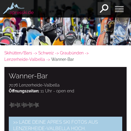
Skihütten/Bars
Schweiz
Graubünden
Lenzerheide-Valbella
Wanner-Bar
Wanner-Bar
7076 Lenzerheide-Valbella
Öffnungszeiten:
11 Uhr - open end
nicht bewertet
>> LADE DEINE APRES SKI FOTOS AUS
LENZERHEIDE-VALBELLA HOCH.