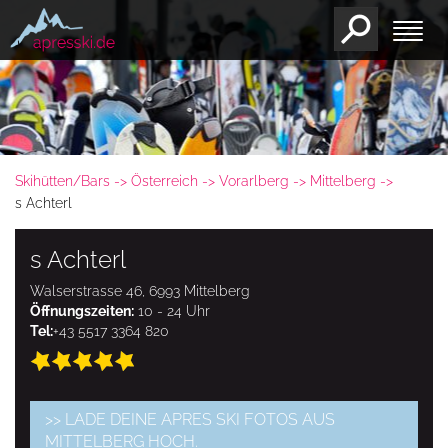
Skihütten/Bars
Österreich
Vorarlberg
Mittelberg
s Achterl
s Achterl
Walserstrasse 46, 6993 Mittelberg
Öffnungszeiten:
10 - 24 Uhr
Tel:
+43 5517 3364 820
>> LADE DEINE APRES SKI FOTOS AUS
MITTELBERG HOCH.