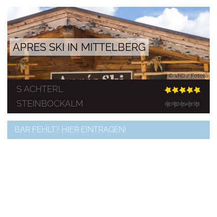
APRES SKI IN MITTELBERG
© VRD / Fotolia
S ACHTERL
STEINBOCKALM
nicht bewertet
BAR FEHLT? HIER EINTRAGEN!