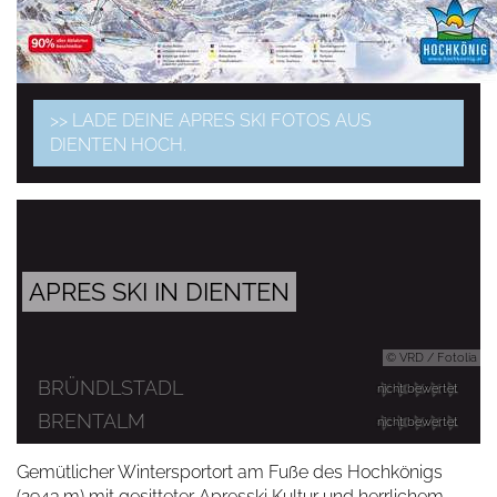
>> LADE DEINE APRES SKI FOTOS AUS
DIENTEN HOCH.
APRES SKI IN DIENTEN
© VRD / Fotolia
BRÜNDLSTADL
nicht bewertet
BRENTALM
nicht bewertet
Gemütlicher Wintersportort am Fuße des Hochkönigs
(2943 m) mit gesitteter Apresski Kultur und herrlichem