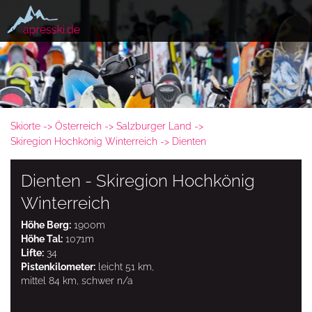
Skiorte
Österreich
Salzburger Land
Skiregion Hochkönig Winterreich
Dienten
Dienten - Skiregion Hochkönig
Winterreich
Höhe Berg:
1900m
Höhe Tal:
1071m
Lifte:
34
Pistenkilometer:
leicht 51 km,
mittel 84 km, schwer n/a