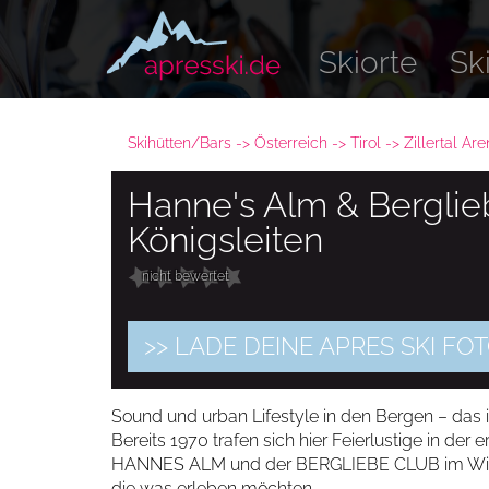
Skiorte
Sk
Skihütten/Bars
Österreich
Tirol
Zillertal Ar
Hanne's Alm & Berglie
Königsleiten
nicht bewertet
>> LADE DEINE APRES SKI FO
Sound und urban Lifestyle in den Bergen – das 
Bereits 1970 trafen sich hier Feierlustige in der e
HANNES ALM und der BERGLIEBE CLUB im Winte
die was erleben möchten.