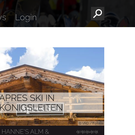
ws
Login
APRES SKI IN
KÖNIGSLEITEN
© VRD / Fotolia
HANNE'S ALM &
nicht bewertet