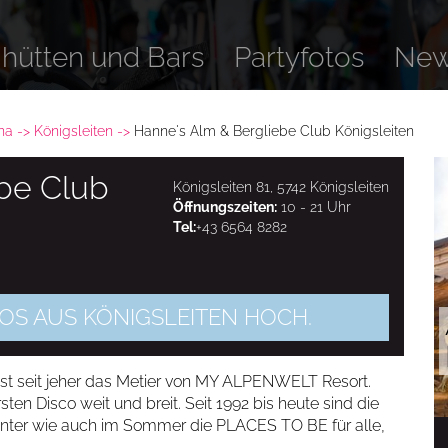
ihütten und Bars
Partyfotos
Ne
ena
Königsleiten
Hanne's Alm & Bergliebe Club Königsleiten
be Club
Königsleiten 81, 5742 Königsleiten
Öffnungszeiten:
10 - 21 Uhr
Tel:
+43 6564 8282
TOS AUS KÖNIGSLEITEN HOCH.
ist seit jeher das Metier von MY ALPENWELT Resort.
rsten Disco weit und breit. Seit 1992 bis heute sind die
r wie auch im Sommer die PLACES TO BE für alle,