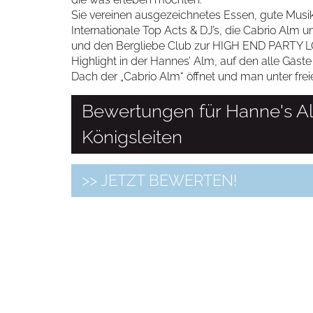
Sie vereinen ausgezeichnetes Essen, gute Musi
Internationale Top Acts & DJ’s, die Cabrio Al
und den Bergliebe Club zur HIGH END PARTY LO
Highlight in der Hannes’ Alm, auf den alle Gäst
Dach der „Cabrio Alm“ öffnet und man unter fre
Bewertungen für Hanne's A
Königsleiten
>> JETZT BEWERTEN!