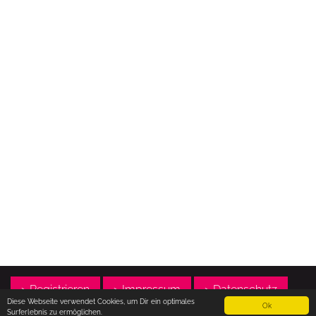
> Registrieren
> Impressum
> Datenschutz
Diese Webseite verwendet Cookies, um Dir ein optimales
Ok
Surferlebnis zu ermöglichen.