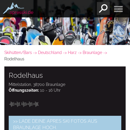
Skihütten/Bars
Deutschland
Harz
Braunlage
Rodelhaus
Rodelhaus
Mittelstation, 38700 Braunlage
Öffnungszeiten:
10 - 16 Uhr
nicht bewertet
>> LADE DEINE APRES SKI FOTOS AUS
BRAUNLAGE HOCH.