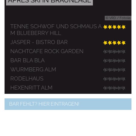
APRES SKI IN BRAUNLAGE
© VRD / Fotolia
TENNE SCHWOF UND SCHMAUS A
M BLUEBERRY HILL
JASPER - BISTRO BAR
NACHTCAFE ROCK GARDEN
nicht bewertet
BAR BLA BLA
nicht bewertet
WURMBERG ALM
nicht bewertet
RODELHAUS
nicht bewertet
HEXENRITT ALM
nicht bewertet
BAR FEHLT? HIER EINTRAGEN!