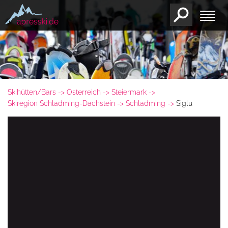
Skihütten/Bars
Österreich
Steiermark
Skiregion Schladming-Dachstein
Schladming
Siglu