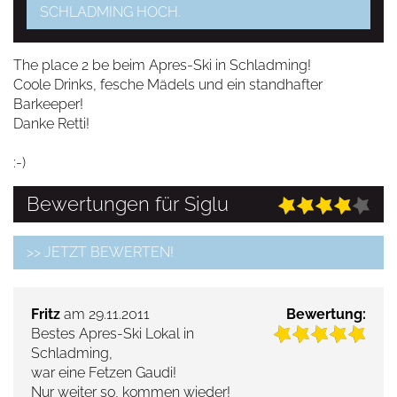
SCHLADMING HOCH.
The place 2 be beim Apres-Ski in Schladming!
Coole Drinks, fesche Mädels und ein standhafter
Barkeeper!
Danke Retti!
:-)
Bewertungen für Siglu
>> JETZT BEWERTEN!
Fritz
am 29.11.2011
Bewertung:
Bestes Apres-Ski Lokal in
Schladming,
war eine Fetzen Gaudi!
Nur weiter so, kommen wieder!