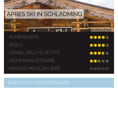
APRES SKI IN SCHLADMING
© VRD / Fotolia
ALMRAUSCH
SIGLU
ONKEL WILLYS HÜTTE
HOHENHAUSTENNE
MARIAS MEXICAN BAR
nicht bewertet
BAR FEHLT? HIER EINTRAGEN!