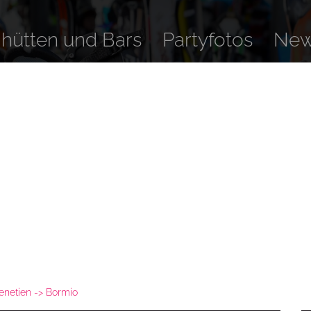
ihütten und Bars
Partyfotos
Ne
enetien
Bormio