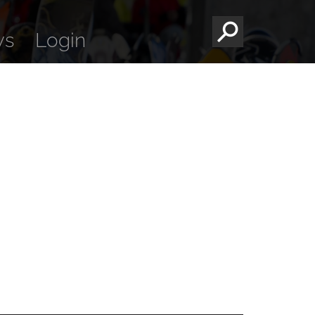
ws
Login