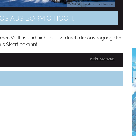
© Nikokvrmoto - Fotolia.com
OTOS AUS BORMIO HOCH.
ren Veltlins und nicht zuletzt durch die Austragung der
ls Skiort bekannt.
nicht bewertet