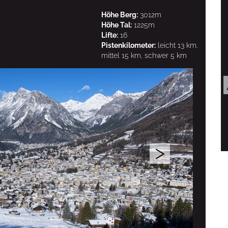
Höhe Berg:
3012m
Höhe Tal:
1225m
Lifte:
16
Pistenkilometer:
leicht 13 km,
mittel 15 km, schwer 5 km
>