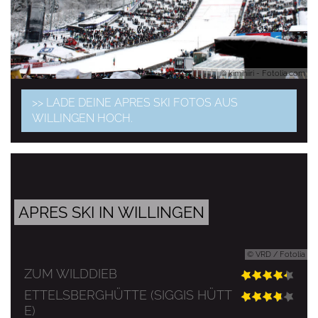
© kimihiiri - Fotolia.com
>> LADE DEINE APRES SKI FOTOS AUS
WILLINGEN HOCH.
APRES SKI IN WILLINGEN
© VRD / Fotolia
ZUM WILDDIEB
ETTELSBERGHÜTTE (SIGGIS HÜTT
E)