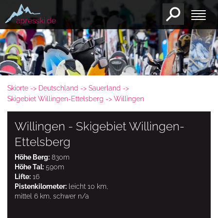
Skiorte
Deutschland
Sauerland
Skigebiet Willingen-Ettelsberg
Willingen
Willingen - Skigebiet Willingen-
Ettelsberg
Höhe Berg:
830m
Höhe Tal:
590m
Lifte:
16
Pistenkilometer:
leicht 10 km,
mittel 6 km, schwer n/a