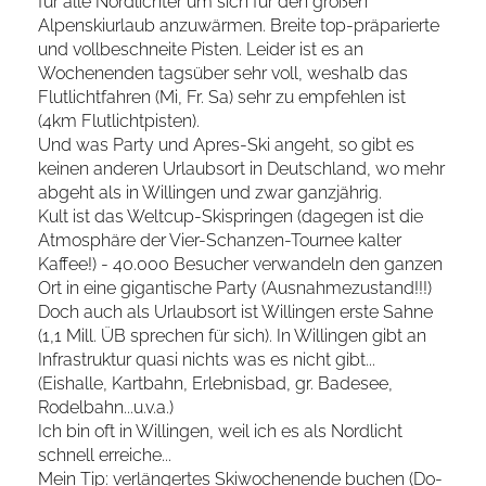
für alle Nordlichter um sich für den großen
Alpenskiurlaub anzuwärmen. Breite top-präparierte
und vollbeschneite Pisten. Leider ist es an
Wochenenden tagsüber sehr voll, weshalb das
Flutlichtfahren (Mi, Fr. Sa) sehr zu empfehlen ist
(4km Flutlichtpisten).
Und was Party und Apres-Ski angeht, so gibt es
keinen anderen Urlaubsort in Deutschland, wo mehr
abgeht als in Willingen und zwar ganzjährig.
Kult ist das Weltcup-Skispringen (dagegen ist die
Atmosphäre der Vier-Schanzen-Tournee kalter
Kaffee!) - 40.000 Besucher verwandeln den ganzen
Ort in eine gigantische Party (Ausnahmezustand!!!)
Doch auch als Urlaubsort ist Willingen erste Sahne
(1,1 Mill. ÜB sprechen für sich). In Willingen gibt an
Infrastruktur quasi nichts was es nicht gibt...
(Eishalle, Kartbahn, Erlebnisbad, gr. Badesee,
Rodelbahn...u.v.a.)
Ich bin oft in Willingen, weil ich es als Nordlicht
schnell erreiche...
Mein Tip: verlängertes Skiwochenende buchen (Do-