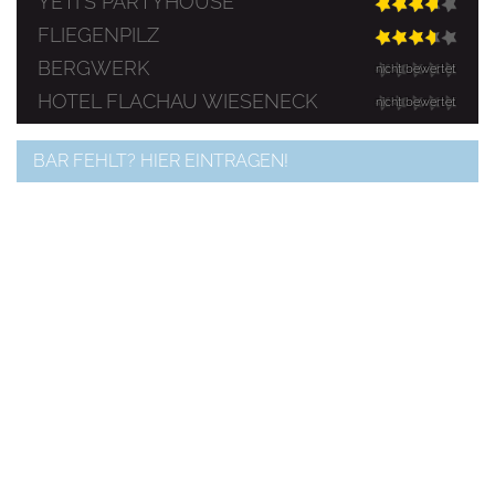
YETI`S PARTYHOUSE
FLIEGENPILZ
BERGWERK
nicht bewertet
HOTEL FLACHAU WIESENECK
nicht bewertet
BAR FEHLT? HIER EINTRAGEN!