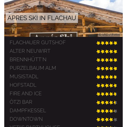
APRES SKI IN FLACHAU
© VRD / Fotolia
FLACHAUER GUTSHOF
ALTER NEUWIRT
BRENNHÜTT´N
PURZELBAUM ALM
MUSISTADL
HOFSTADL
FIRE AND ICE
ÖTZI BAR
DAMPFKESSEL
DOWNTOWN