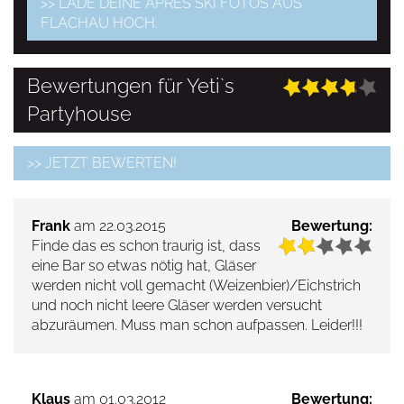
>> LADE DEINE APRES SKI FOTOS AUS
FLACHAU HOCH.
Bewertungen für Yeti`s
Partyhouse
>> JETZT BEWERTEN!
Frank
am 22.03.2015
Bewertung:
Finde das es schon traurig ist, dass
eine Bar so etwas nötig hat, Gläser
werden nicht voll gemacht (Weizenbier)/Eichstrich
und noch nicht leere Gläser werden versucht
abzuräumen. Muss man schon aufpassen. Leider!!!
Klaus
am 01.03.2012
Bewertung: