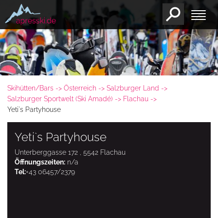
Skihütten/Bars
Österreich
Salzburger Land
Salzburger Sportwelt (Ski Amadé)
Flachau
Yeti`s Partyhouse
Yeti`s Partyhouse
Unterberggasse 172 , 5542 Flachau
Öffnungszeiten:
n/a
Tel:
+43 06457/2379