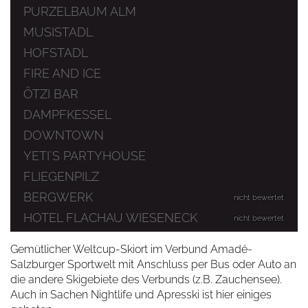
PURZELBAUM ALM
MUSISTADL
HOFSTADL
FIRE AND ICE
ÖTZI BAR
DAMPFKESSEL
DOWNTOWN
YETI`S PARTYHOUSE
FLIEGENPILZ
BERGWERK
nicht bewertet
HOTEL FLACHAU WIESENECK
nicht bewertet
Gemütlicher Weltcup-Skiort im Verbund Amadé-
Salzburger Sportwelt mit Anschluss per Bus oder Auto an
die andere Skigebiete des Verbunds (z.B. Zauchensee).
Auch in Sachen Nightlife und Apresski ist hier einiges