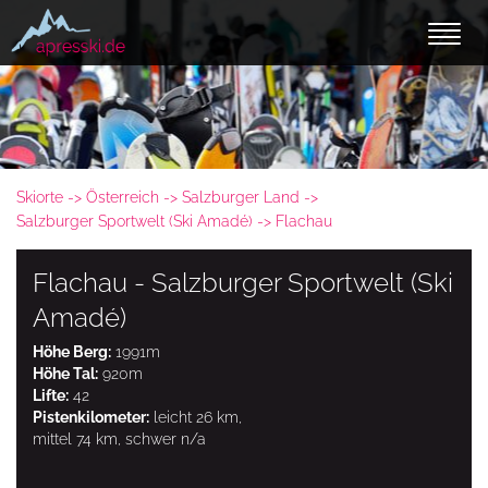
Skiorte
Österreich
Salzburger Land
Salzburger Sportwelt (Ski Amadé)
Flachau
Flachau - Salzburger Sportwelt (Ski
Amadé)
Höhe Berg:
1991m
Höhe Tal:
920m
Lifte:
42
Pistenkilometer:
leicht 26 km,
mittel 74 km, schwer n/a